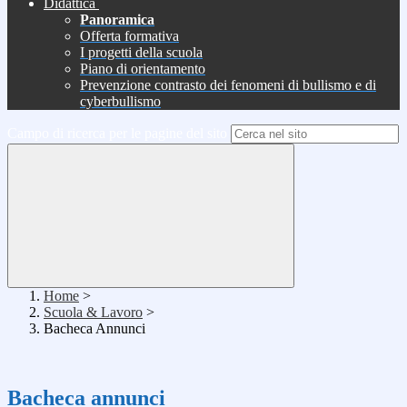
Didattica
Panoramica
Offerta formativa
I progetti della scuola
Piano di orientamento
Prevenzione contrasto dei fenomeni di bullismo e di
cyberbullismo
Campo di ricerca per le pagine del sito
Home
>
Scuola & Lavoro
>
Bacheca Annunci
Bacheca annunci