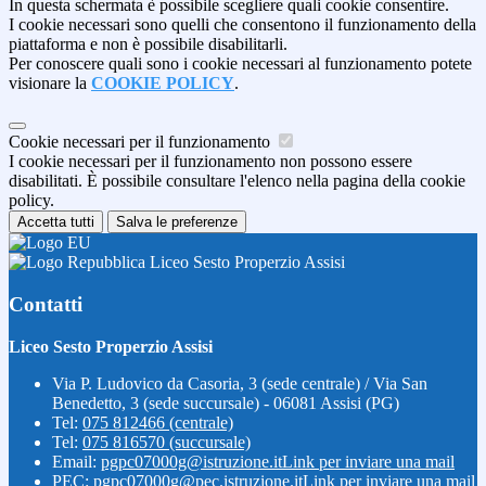
In questa schermata è possibile scegliere quali cookie consentire.
I cookie necessari sono quelli che consentono il funzionamento della
piattaforma e non è possibile disabilitarli.
Per conoscere quali sono i cookie necessari al funzionamento potete
visionare la
COOKIE POLICY
.
Cookie necessari per il funzionamento
I cookie necessari per il funzionamento non possono essere
disabilitati. È possibile consultare l'elenco nella pagina della cookie
policy.
Accetta tutti
Salva le preferenze
Liceo Sesto Properzio Assisi
Contatti
Liceo Sesto Properzio Assisi
Via P. Ludovico da Casoria, 3 (sede centrale) / Via San
Benedetto, 3 (sede succursale) - 06081 Assisi (PG)
Tel:
075 812466 (centrale)
Tel:
075 816570 (succursale)
Email:
pgpc07000g@istruzione.it
Link per inviare una mail
PEC:
pgpc07000g@pec.istruzione.it
Link per inviare una mail