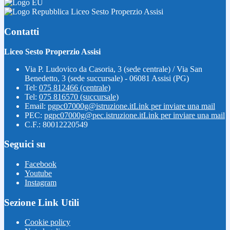
Liceo Sesto Properzio Assisi
Contatti
Liceo Sesto Properzio Assisi
Via P. Ludovico da Casoria, 3 (sede centrale) / Via San
Benedetto, 3 (sede succursale) - 06081 Assisi (PG)
Tel:
075 812466 (centrale)
Tel:
075 816570 (succursale)
Email:
pgpc07000g@istruzione.it
Link per inviare una mail
PEC:
pgpc07000g@pec.istruzione.it
Link per inviare una mail
C.F.: 80012220549
Seguici su
Facebook
Youtube
Instagram
Sezione Link Utili
Cookie policy