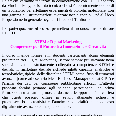
Le attività verranno realizzate in collaborazione con l’ITT Leonardo
da Vinci di Foligno, istituto tecnico che si è recentemente dotato di
un laboratorio per effettuare esperimenti di biologia molecolare, con
una gamma di strumentazioni avanzate non disponibili nè al Liceo
Properzio né in generale negli altri Licei del Territorio.
La partecipazione al corso permetterà il riconoscimento di ore
P.C.T.O.
STEM e Digital Marketing
Competenze per il Futuro tra Innovazione e Creatività
Il corso intende fornire agli studenti partecipanti alcuni elementi
preliminari del Digital Marketing, settore sempre più rilevante nella
società attuale e strettamente collegato a competenze STEM e
digitali. Il marketing digitale richiede infatti capacità analitiche e
tecnologiche, tipiche delle discipline STEM, come l’uso di strumenti
avanzati (come ad esempio Meta Business Manager e Chat GPT) e
l'analisi dei dati per campagne pubblicitarie efficaci. L’attività
proposta fornirà pertanto agli studenti partecipanti una prima
formazione su tali ambiti, mostrando anche le opportunità di carriera
che questi possono offrire in settori altamente richiesti e
promuovendo la creatività e l’autoimprenditorialità in un contesto
digitalmente avanzato come quello attuale.
La partecipazione al corso permetterà il riconoscimento di ore