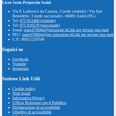
Liceo Sesto Properzio Assisi
Via P. Ludovico da Casoria, 3 (sede centrale) / Via San
Benedetto, 3 (sede succursale) - 06081 Assisi (PG)
Tel:
075 812466 (centrale)
Tel:
075 816570 (succursale)
Email:
pgpc07000g@istruzione.it
Link per inviare una mail
PEC:
pgpc07000g@pec.istruzione.it
Link per inviare una mail
C.F.: 80012220549
Seguici su
Facebook
Youtube
Instagram
Sezione Link Utili
Cookie policy
Note legali
Informativa Privacy
Ufficio Relazioni con il Pubblico
Dichiarazione di accessibilità
Obiettivi di accessibilità