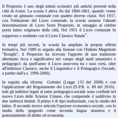
Il Properzio è uno degli istituti scolastici più antichi presenti nella
città di Assisi. La scuola è attiva fin dal 1860-1861, quando venne
creato un ginnasio comunale con quattro diverse classi. Nel 1937,
con l'istituzione del Liceo comunale, la scuola assunse l'attuale
denominazione di Liceo Sesto Properzio, in omaggio al celebre
poeta latino originario della città. Nel 1951 il Liceo comunale fu
*
soppresso e sostituito con il Liceo Classico Statale
.
In tempi più recenti, la scuola ha ampliato la propria offerta
formativa. Nel 1989 in seguito alla fusione con l'Istituto Magistrale
"Bonghi", il Properzio ha ricevuto l'apporto di una tradizione
altrettanto ricca e significativa nel campo degli studi umanistici e
pedagogici; da quell'anno il Liceo annovera tra i suoi corsi, oltre
all'indirizzo Classico, anche il Linguistico e il Pedagogico (Sociale,
a partire dall'a.s. 1999-2000).
In seguito alla riforma Gelmini (Legge 133 del 2008) e con
l'applicazione del Regolamento dei Licei (D.P.R. n. 89 del 2010),
tutti gli indirizzi legati al ramo pedagogico-sociale sono confluiti nel
nuovo Liceo delle Scienze Umane, che comprende è suddiviso in
due indirizzi distinti. Il primo è di tipo tradizionale, con lo studio del
latino. Il secondo invece articola l'opzione economico-sociale, con lo
studio dello spagnolo come seconda lingua straniera e il
potenziamento di diritto ed economia.